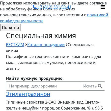
Продолжая использовать наш сайт, вы даете согласие
+7 (812) 331-59-41
на обработку файлов Cookies и других
пользовательских данных, в соответствии с
политикой
конфиденциальности
.
Понятно
Специальная химия
ВЕСТХИМ
Каталог продукции
Специальная
химия
Полиэфирные технические нити, композиты для
смол, силиконовые эмульсии, пеногасители и
агенты
Найти нужную продукцию:
Искать
Этилантрахинон
Типичные свойства 2-EAQ Внешний вид Светло-
желтые чешуйки / порошок Содержание, % ≥ 98,5