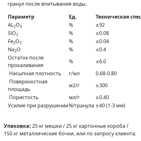
гранул после впитывания воды.
Параметр
Ед.
Техническая сп
AL
O
%
≥92
2
3
SiO
%
≤0.08
2
Fe
O
%
≤0.04
2
3
Na
O
%
≤0.4
2
Остаток после
%
≤6.0
прокаливания
Насыпная плотность
г/мл
0.68-0.80
Поверхностная
м2/г
≥300
площадь
Пористость
мл/г
≥0.40
Усилие при разрушении
N/гранула
≥40 (1-3 мм)
Упаковка:
25 кг мешки / 25 кг картонные короба /
150 кг металлические бочки, или по запросу клиента.