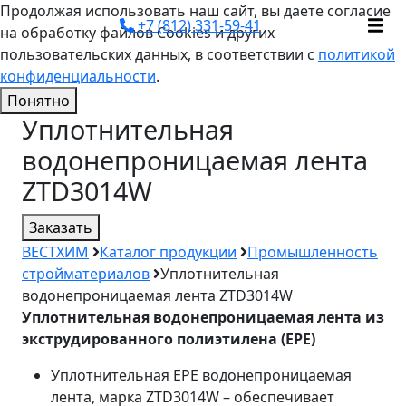
Продолжая использовать наш сайт, вы даете согласие
+7 (812) 331-59-41
на обработку файлов Cookies и других
пользовательских данных, в соответствии с
политикой
конфиденциальности
.
Понятно
Уплотнительная
водонепроницаемая лента
ZTD3014W
Заказать
ВЕСТХИМ
Каталог продукции
Промышленность
стройматериалов
Уплотнительная
водонепроницаемая лента ZTD3014W
Уплотнительная водонепроницаемая лента из
экструдированного полиэтилена (EPE)
Уплотнительная EPE водонепроницаемая
лента, марка ZTD3014W – обеспечивает