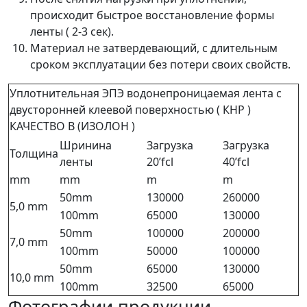
происходит быстрое восстановление формы
ленты ( 2-3 сек).
Материал не затвердевающий, с длительным
сроком эксплуатации без потери своих свойств.
Уплотнительная ЭПЭ водонепроницаемая лента с
двусторонней клеевой поверхностью ( КНР )
КАЧЕСТВО В (ИЗОЛОН )
Шринина
Загрузка
Загрузка
Толщина
ленты
20’fcl
40’fcl
mm
mm
m
m
50mm
130000
260000
5,0 mm
100mm
65000
130000
50mm
100000
200000
7,0 mm
100mm
50000
100000
50mm
65000
130000
10,0 mm
100mm
32500
65000
Фотографии продукции