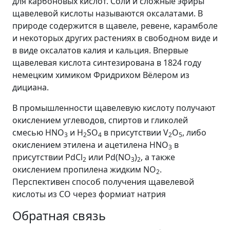
для карбоновых кислот. Соли и сложные эфиры
щавелевой кислоты называются оксалатами. В
природе содержится в щавеле, ревене, карамболе
и некоторых других растениях в свободном виде и
в виде оксалатов калия и кальция. Впервые
щавелевая кислота синтезирована в 1824 году
немецким химиком Фридрихом Вёлером из
дициана.
В промышленности щавелевую кислоту получают
окислением углеводов, спиртов и гликолей
смесью HNO
и H
SO
в присутствии V
O
, либо
3
2
4
2
5
окислением этилена и ацетилена HNO
в
3
присутствии PdCl
или Pd(NO
)
, а также
2
3
2
окислением пропилена жидким NO
.
2
Перспективен способ получения щавелевой
кислоты из CO через формиат натрия
Обратная связь