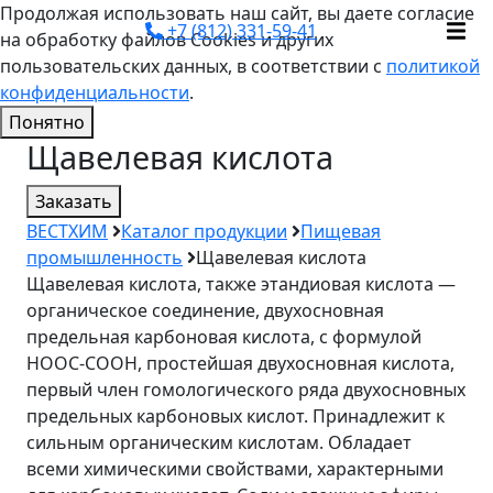
Продолжая использовать наш сайт, вы даете согласие
+7 (812) 331-59-41
на обработку файлов Cookies и других
пользовательских данных, в соответствии с
политикой
конфиденциальности
.
Понятно
Щавелевая кислота
Заказать
ВЕСТХИМ
Каталог продукции
Пищевая
промышленность
Щавелевая кислота
Щавелевая кислота, также этандиовая кислота —
органическое соединение, двухосновная
предельная карбоновая кислота, с формулой
HOOC-COOH, простейшая двухосновная кислота,
первый член гомологического ряда двухосновных
предельных карбоновых кислот. Принадлежит к
сильным органическим кислотам. Обладает
всеми химическими свойствами, характерными