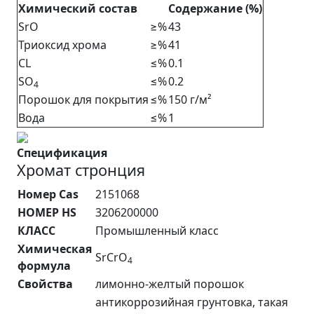
Химический
состав
Содержание (%)
SrO
≥%
43
Триоксид хрома
≥%
41
CL
≤%
0.1
SO
≤%
0.2
4
Порошок для покрытия
≤%
150 г/м²
Вода
≤%
1
Спецификация
Хромат стронция
Номер Cas
2151068
НОМЕР HS
3206200000
КЛАСС
Промышленный класс
Химическая
SrCrO
4
формула
Свойства
лимонно-желтый порошок
антикоррозийная грунтовка, такая