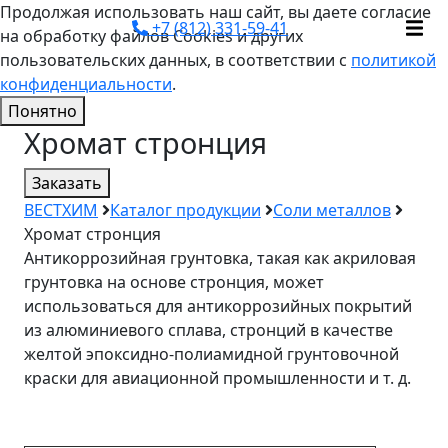
Продолжая использовать наш сайт, вы даете согласие
+7 (812) 331-59-41
на обработку файлов Cookies и других
пользовательских данных, в соответствии с
политикой
конфиденциальности
.
Понятно
Хромат стронция
Заказать
ВЕСТХИМ
Каталог продукции
Соли металлов
Хромат стронция
Антикоррозийная грунтовка, такая как акриловая
грунтовка на основе стронция, может
использоваться для антикоррозийных покрытий
из алюминиевого сплава, стронций в качестве
желтой эпоксидно-полиамидной грунтовочной
краски для авиационной промышленности и т. д.