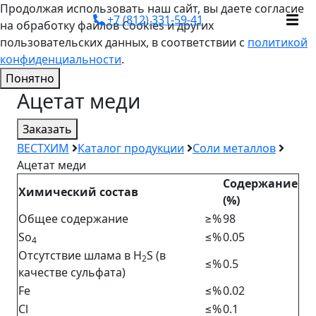
Продолжая использовать наш сайт, вы даете согласие
+7 (812) 331-59-41
на обработку файлов Cookies и других
пользовательских данных, в соответствии с
политикой
конфиденциальности
.
Понятно
Ацетат меди
Заказать
ВЕСТХИМ
Каталог продукции
Соли металлов
Ацетат меди
Содержание
Химический
состав
(%)
Общее содержание
≥%
98
So
≤%
0.05
4
Отсутствие шлама в H
S (в
2
≤%
0.5
качестве сульфата)
Fe
≤%
0.02
Cl
≤%
0.1