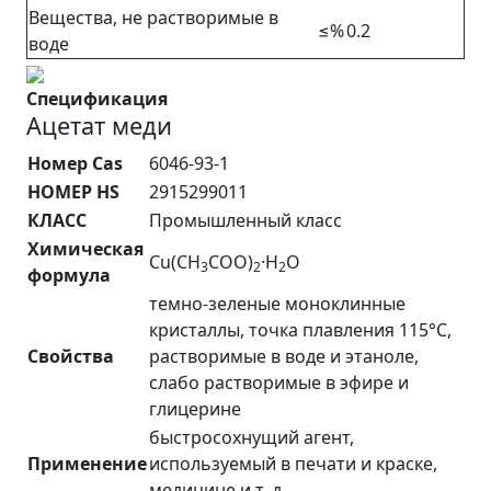
Вещества, не растворимые в
≤%
0.2
воде
Спецификация
Ацетат меди
Номер Cas
6046-93-1
НОМЕР HS
2915299011
КЛАСС
Промышленный класс
Химическая
Cu(CH
COO)
·H
O
3
2
2
формула
темно-зеленые моноклинные
кристаллы, точка плавления 115°С,
Свойства
растворимые в воде и этаноле,
слабо растворимые в эфире и
глицерине
быстросохнущий агент,
Применение
используемый в печати и краске,
медицине и т. д.